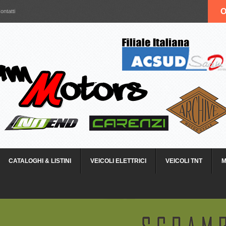
O
ontatti
CATALOGHI & LISTINI
VEICOLI ELETTRICI
VEICOLI TNT
M